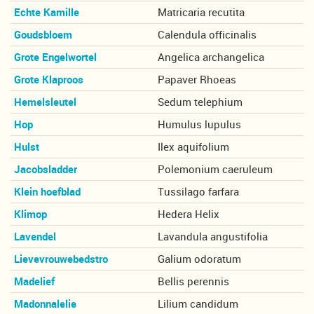
Echte Kamille
Matricaria recutita
Goudsbloem
Calendula officinalis
Grote Engelwortel
Angelica archangelica
Grote Klaproos
Papaver Rhoeas
Hemelsleutel
Sedum telephium
Hop
Humulus lupulus
Hulst
Ilex aquifolium
Jacobsladder
Polemonium caeruleum
Klein hoefblad
Tussilago farfara
Klimop
Hedera Helix
Lavendel
Lavandula angustifolia
Lievevrouwebedstro
Galium odoratum
Madelief
Bellis perennis
Madonnalelie
Lilium candidum