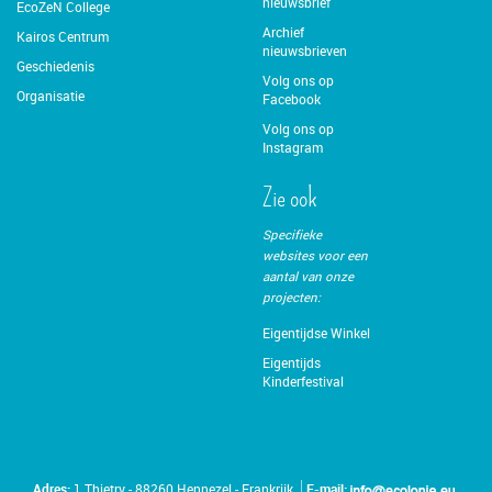
nieuwsbrief
EcoZeN College
Archief
Kairos Centrum
nieuwsbrieven
Geschiedenis
Volg ons op
Organisatie
Facebook
Volg ons op
Instagram
Zie ook
Specifieke
websites voor een
aantal van onze
projecten:
Eigentijdse Winkel
Eigentijds
Kinderfestival
Adres:
1 Thietry - 88260 Hennezel - Frankrijk
E-mail: