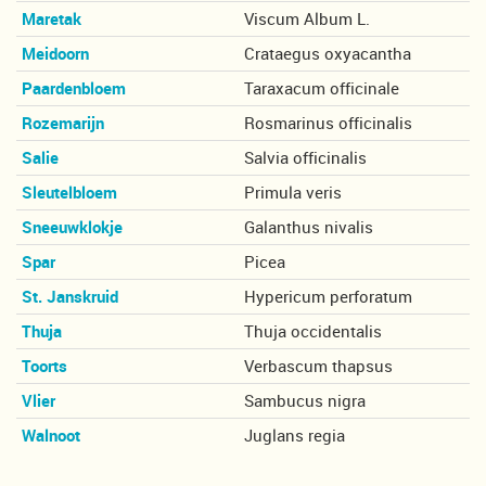
Maretak
Viscum Album L.
Meidoorn
Crataegus oxyacantha
Paardenbloem
Taraxacum officinale
Rozemarijn
Rosmarinus officinalis
Salie
Salvia officinalis
Sleutelbloem
Primula veris
Sneeuwklokje
Galanthus nivalis
Spar
Picea
St. Janskruid
Hypericum perforatum
Thuja
Thuja occidentalis
Toorts
Verbascum thapsus
Vlier
Sambucus nigra
Walnoot
Juglans regia