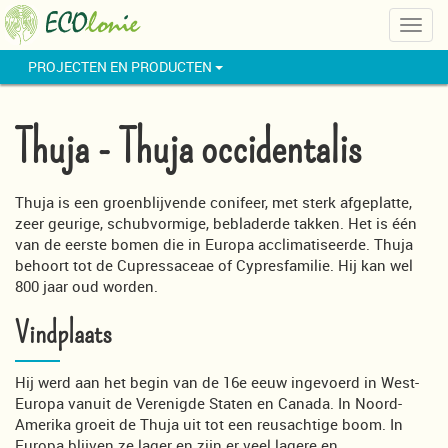
Togg
navig
PROJECTEN EN PRODUCTEN
Thuja - Thuja occidentalis
Thuja is een groenblijvende conifeer, met sterk afgeplatte,
zeer geurige, schubvormige, bebladerde takken. Het is één
van de eerste bomen die in Europa acclimatiseerde. Thuja
behoort tot de Cupressaceae of Cypresfamilie. Hij kan wel
800 jaar oud worden.
Vindplaats
Hij werd aan het begin van de 16e eeuw ingevoerd in West-
Europa vanuit de Verenigde Staten en Canada. In Noord-
Amerika groeit de Thuja uit tot een reusachtige boom. In
Europa blijven ze lager en zijn er veel lagere en