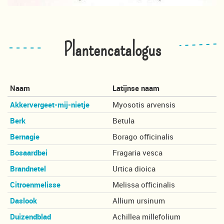
Plantencatalogus
Naam
Latijnse naam
Akkervergeet-mij-nietje
Myosotis arvensis
Berk
Betula
Bernagie
Borago officinalis
Bosaardbei
Fragaria vesca
Brandnetel
Urtica dioica
Citroenmelisse
Melissa officinalis
Daslook
Allium ursinum
Duizendblad
Achillea millefolium