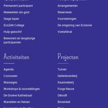
Permanent participant
Arrangementen
Meewerken als gast
Reserveren
Stage lopen
Voorzieningen
EcoZeN College
De omgeving van Ecolonie
Hulp gezocht!
Voetafdruk
Bewoners en langdurige
participanten
Activiteiten
Projecten
Agenda
Tuinen
Cursussen
Geitenboerderij
Massages
Kaasmakerij
Workshops & voorstellingen
Forge Neuve
De Groene Kathedraal
Oikos®
Wandelen en fietsen
Biowinkel