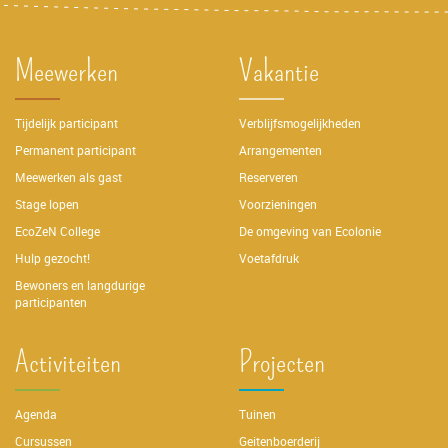
Meewerken
Vakantie
Tijdelijk participant
Verblijfsmogelijkheden
Permanent participant
Arrangementen
Meewerken als gast
Reserveren
Stage lopen
Voorzieningen
EcoZeN College
De omgeving van Ecolonie
Hulp gezocht!
Voetafdruk
Bewoners en langdurige
participanten
Activiteiten
Projecten
Agenda
Tuinen
Cursussen
Geitenboerderij