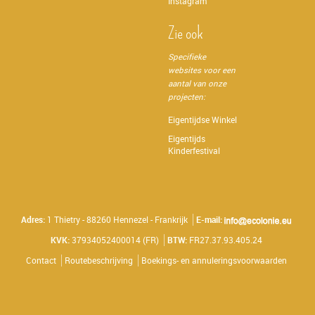
Instagram
Zie ook
Specifieke
websites voor een
aantal van onze
projecten:
Eigentijdse Winkel
Eigentijds
Kinderfestival
Adres:
1 Thietry - 88260 Hennezel - Frankrijk
E-mail:
KVK:
37934052400014 (FR)
BTW:
FR27.37.93.405.24
Contact
Routebeschrijving
Boekings- en annuleringsvoorwaarden