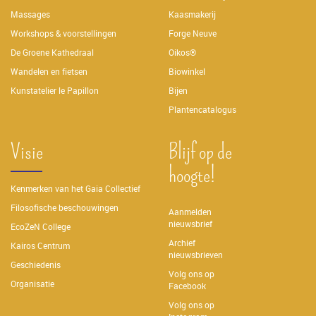
Massages
Kaasmakerij
Workshops & voorstellingen
Forge Neuve
De Groene Kathedraal
Oikos®
Wandelen en fietsen
Biowinkel
Kunstatelier le Papillon
Bijen
Plantencatalogus
Visie
Blijf op de
hoogte!
Kenmerken van het Gaia Collectief
Filosofische beschouwingen
Aanmelden
nieuwsbrief
EcoZeN College
Archief
Kairos Centrum
nieuwsbrieven
Geschiedenis
Volg ons op
Organisatie
Facebook
Volg ons op