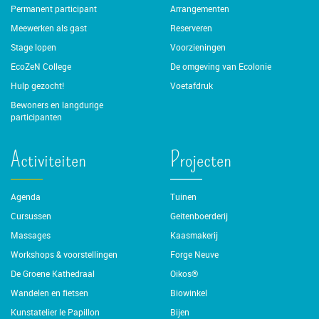
Permanent participant
Arrangementen
Meewerken als gast
Reserveren
Stage lopen
Voorzieningen
EcoZeN College
De omgeving van Ecolonie
Hulp gezocht!
Voetafdruk
Bewoners en langdurige
participanten
Activiteiten
Projecten
Agenda
Tuinen
Cursussen
Geitenboerderij
Massages
Kaasmakerij
Workshops & voorstellingen
Forge Neuve
De Groene Kathedraal
Oikos®
Wandelen en fietsen
Biowinkel
Kunstatelier le Papillon
Bijen