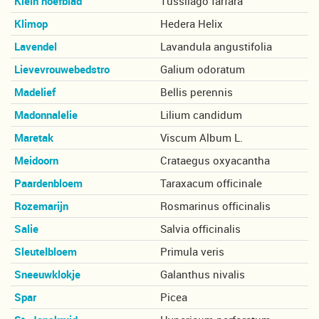
Klein hoefblad
Tussilago farfara
Klimop
Hedera Helix
Lavendel
Lavandula angustifolia
Lievevrouwebedstro
Galium odoratum
Madelief
Bellis perennis
Madonnalelie
Lilium candidum
Maretak
Viscum Album L.
Meidoorn
Crataegus oxyacantha
Paardenbloem
Taraxacum officinale
Rozemarijn
Rosmarinus officinalis
Salie
Salvia officinalis
Sleutelbloem
Primula veris
Sneeuwklokje
Galanthus nivalis
Spar
Picea