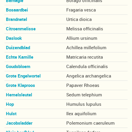
Bernagie
Borago officinalis
Bosaardbei
Fragaria vesca
Brandnetel
Urtica dioica
Citroenmelisse
Melissa officinalis
Daslook
Allium ursinum
Duizendblad
Achillea millefolium
Echte Kamille
Matricaria recutita
Goudsbloem
Calendula officinalis
Grote Engelwortel
Angelica archangelica
Grote Klaproos
Papaver Rhoeas
Hemelsleutel
Sedum telephium
Hop
Humulus lupulus
Hulst
Ilex aquifolium
Jacobsladder
Polemonium caeruleum