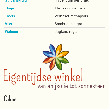
St. Janskruid
Hypericum perforatum
Thuja
Thuja occidentalis
Toorts
Verbascum thapsus
Vlier
Sambucus nigra
Walnoot
Juglans regia
Oikos