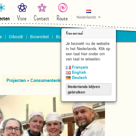
ecten
Visie
Contact
Route
Nederlands
Kies een taal
e
Oikos®
Biowinkel
Bijen
Plantencatalogus
Je bezoekt nu de website
in het Nederlands. Klik op
een taal hier onder om
van taal te wisselen.
Français
English
Deutsch
Projecten
»
Consumentenkring
Nederlands blijven
gebruiken