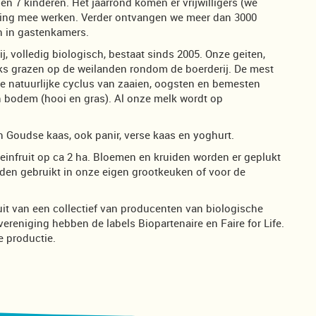
 7 kinderen. Het jaarrond komen er vrijwilligers (we
ning mee werken. Verder ontvangen we meer dan 3000
n in gastenkamers.
, volledig biologisch, bestaat sinds 2005. Onze geiten,
ks grazen op de weilanden rondom de boerderij. De mest
t de natuurlijke cyclus van zaaien, oogsten en bemesten
n bodem (hooi en gras). Al onze melk wordt op
 Goudse kaas, ook panir, verse kaas en yoghurt.
einfruit op ca 2 ha. Bloemen en kruiden worden er geplukt
den gebruikt in onze eigen grootkeuken of voor de
it van een collectief van producenten van biologische
ereniging hebben de labels Biopartenaire en Faire for Life.
e productie.