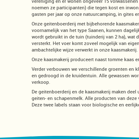
vereniging en er wonen ongeveer 15 volwassenen en
noemen ze participanten) die tegen kost en inwo
gasten per jaar op onze natuurcamping, in gites e
Onze geitenboerderij met bijbehorende kaasmakerij
voornamelijk van het type Saanen, kunnen dagelij
wordt gebruikt in de tuin (tuinderij van 2 ha), wa
versterkt. Het voer komt zoveel mogelijk van eige
ambachtelijke wijze verwerkt in onze kaasmakerij.
Onze kaasmakerij produceert naast tomme kaas en
Verder verbouwen we verschillende groenten en kl
en gedroogd in de kruidentuin. Alle gewassen wor
verkoop.
De geitenboerderij en de kaasmakerij maken deel u
geiten- en schapenmelk. Alle producten van deze v
Deze twee labels staan voor biologische en eerlijk