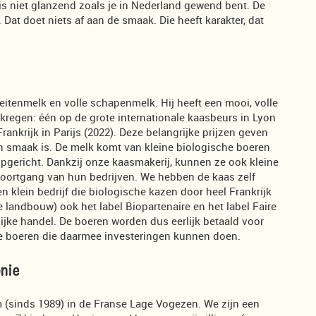
is niet glanzend zoals je in Nederland gewend bent. De
 Dat doet niets af aan de smaak. Die heeft karakter, dat
itenmelk en volle schapenmelk. Hij heeft een mooi, volle
regen: één op de grote internationale kaasbeurs in Lyon
nkrijk in Parijs (2022). Deze belangrijke prijzen geven
an smaak is. De melk komt van kleine biologische boeren
pgericht. Dankzij onze kaasmakerij, kunnen ze ook kleine
 voortgang van hun bedrijven. We hebben de kaas zelf
n klein bedrijf die biologische kazen door heel Frankrijk
e landbouw) ook het label Biopartenaire en het label Faire
rlijke handel. De boeren worden dus eerlijk betaald voor
e boeren die daarmee investeringen kunnen doen.
onie
m (sinds 1989) in de Franse Lage Vogezen. We zijn een