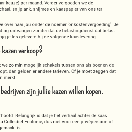
(naar keuze) per maand. Verder vergoeden we de
chaal, snijplank, snijmes en kaaspapier van ons ter
n we over naar jou onder de noemer 'onkostenvergoeding'. Je
eding ontvangen zonder dat de belastingdienst dat belast.
jg je los geleverd bij de volgende kaaslevering.
ie kazen verkoop?
dat we zo min mogelijk schakels tussen ons als boer en de
oopt, dan gelden er andere tarieven. Of je moet zeggen dat
an merkt.
 bedrijven zijn jullie kazen willen kopen.
hoofd. Belangrijk is dat je het verhaal achter de kaas
ia Collectief Ecolonie, dus niet voor een privépersoon of
gemaakt is.