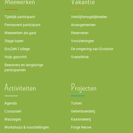
Meewerken
Vakantie
Tijdelijk participant
Verblijfsmogelijkheden
Permanent participant
Arrangementen
Meewerken als gast
Reserveren
Stage lopen
Voorzieningen
EcoZeN College
De omgeving van Ecolonie
Hulp gezocht!
Voetafdruk
Bewoners en langdurige
participanten
Activiteiten
Projecten
Agenda
Tuinen
Cursussen
Geitenboerderij
Massages
Kaasmakerij
Workshops & voorstellingen
Forge Neuve