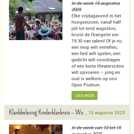
In de week 15 augustus
2025
Elke vrijdagavond in het
hoogseizoen, vanaf half
juli tot eind augustus,
bruist de Orangerie om
19:30 van talent! Of je nu
een mop wilt vertellen,
een lied wilt spelen, een
gedicht wilt voordragen
of een korte theaterscène
wilt opvoeren – jong en
oud is welkom op ons
Open Podium.
LEES MEER
Klankbeleving Kinderklankreis
– Wout de Eijk
10 augustus 2025
In de week van 10 tot 15
augustus 2025