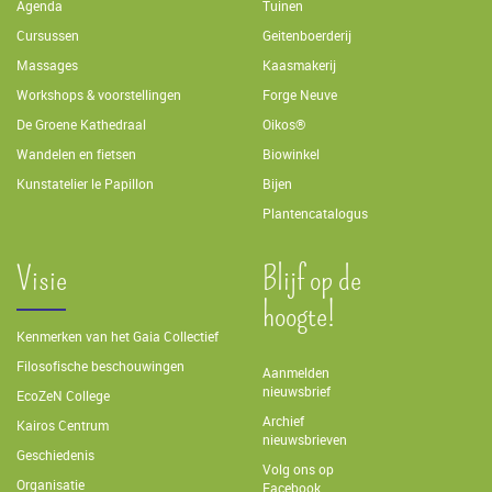
Agenda
Tuinen
Cursussen
Geitenboerderij
Massages
Kaasmakerij
Workshops & voorstellingen
Forge Neuve
De Groene Kathedraal
Oikos®
Wandelen en fietsen
Biowinkel
Kunstatelier le Papillon
Bijen
Plantencatalogus
Visie
Blijf op de
hoogte!
Kenmerken van het Gaia Collectief
Filosofische beschouwingen
Aanmelden
nieuwsbrief
EcoZeN College
Archief
Kairos Centrum
nieuwsbrieven
Geschiedenis
Volg ons op
Organisatie
Facebook