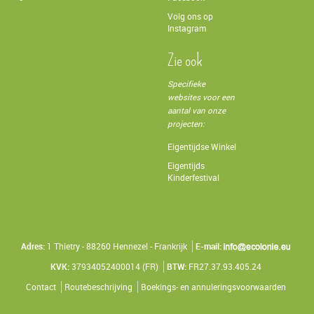
Volg ons op
Instagram
Zie ook
Specifieke
websites voor een
aantal van onze
projecten:
Eigentijdse Winkel
Eigentijds
Kinderfestival
Adres:
1 Thietry - 88260 Hennezel - Frankrijk
E-mail:
KVK:
37934052400014 (FR)
BTW:
FR27.37.93.405.24
Contact
Routebeschrijving
Boekings- en annuleringsvoorwaarden