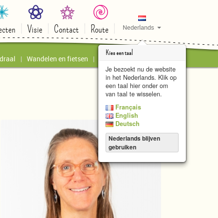
ecten
Visie
Contact
Route
Nederlands
Kies een taal
draal
Wandelen en fietsen
Kunstatelier le Papillon
Je bezoekt nu de website
in het Nederlands. Klik op
een taal hier onder om
van taal te wisselen.
Français
English
Deutsch
Nederlands blijven
gebruiken