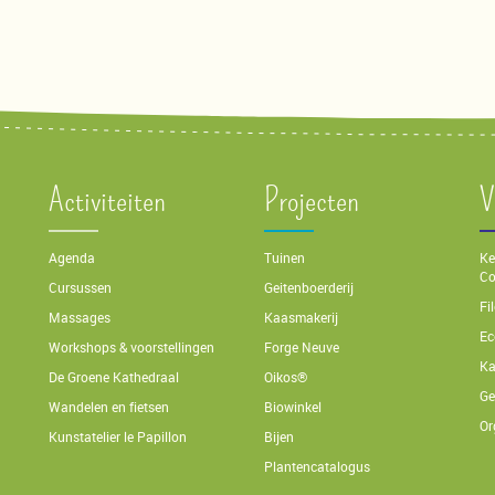
Activiteiten
Projecten
V
Agenda
Tuinen
Ke
Co
Cursussen
Geitenboerderij
Fi
Massages
Kaasmakerij
Ec
Workshops & voorstellingen
Forge Neuve
Ka
De Groene Kathedraal
Oikos®
Ge
Wandelen en fietsen
Biowinkel
Or
Kunstatelier le Papillon
Bijen
Plantencatalogus