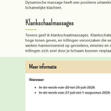
Dynamische massage heeft een positieve uitwerki
lichamelijke klachten.
Klankschaalmassages
Tevens geef ik klankschaalmassages. Klankschalen
hoge tonen geven, en trillingen veroorzaken die 
werken harmoniserend op gevoelens, emoties en s
trillingen zich snel door je lichaam kunnen verpl
Meer informatie
Wanneer:
In de week van 20 tot 25 juli 2026
In de week van 27 juli tot 1 augustus 2026