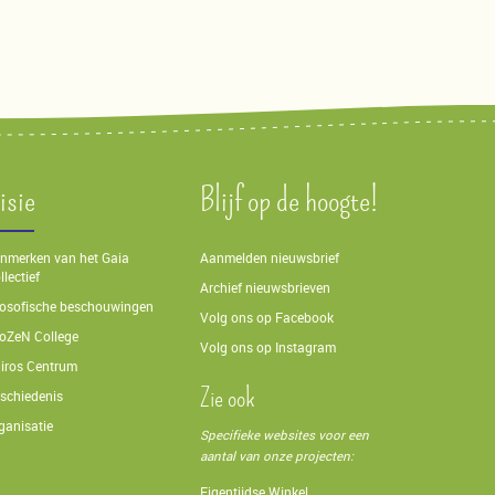
isie
Blijf op de hoogte!
nmerken van het Gaia
Aanmelden nieuwsbrief
llectief
Archief nieuwsbrieven
losofische beschouwingen
Volg ons op Facebook
oZeN College
Volg ons op Instagram
iros Centrum
Zie ook
schiedenis
ganisatie
Specifieke websites voor een
aantal van onze projecten:
Eigentijdse Winkel