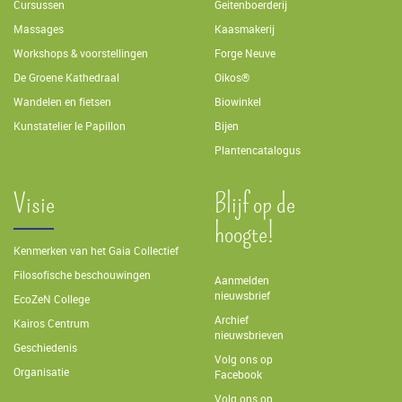
Cursussen
Geitenboerderij
Massages
Kaasmakerij
Workshops & voorstellingen
Forge Neuve
De Groene Kathedraal
Oikos®
Wandelen en fietsen
Biowinkel
Kunstatelier le Papillon
Bijen
Plantencatalogus
Visie
Blijf op de
hoogte!
Kenmerken van het Gaia Collectief
Filosofische beschouwingen
Aanmelden
nieuwsbrief
EcoZeN College
Archief
Kairos Centrum
nieuwsbrieven
Geschiedenis
Volg ons op
Organisatie
Facebook
Volg ons op