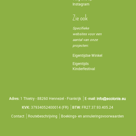
Instagram
Zie ook
Specifieke
websites voor een
aantal van onze
projecten:
Eigentijdse Winkel
Eigentijds
Kinderfestival
Adres:
1 Thietry - 88260 Hennezel - Frankrijk
E-mail:
KVK:
37934052400014 (FR)
BTW:
FR27.37.93.405.24
Contact
Routebeschrijving
Boekings- en annuleringsvoorwaarden