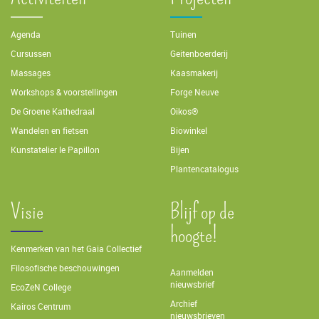
Agenda
Tuinen
Cursussen
Geitenboerderij
Massages
Kaasmakerij
Workshops & voorstellingen
Forge Neuve
De Groene Kathedraal
Oikos®
Wandelen en fietsen
Biowinkel
Kunstatelier le Papillon
Bijen
Plantencatalogus
Visie
Blijf op de
hoogte!
Kenmerken van het Gaia Collectief
Filosofische beschouwingen
Aanmelden
nieuwsbrief
EcoZeN College
Archief
Kairos Centrum
nieuwsbrieven