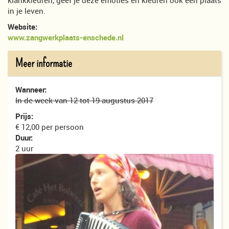
klankkleuren, geef je deze emoties en kleuren ook een plaats
in je leven.
Website:
www.zangwerkplaats-enschede.nl
Meer informatie
Wanneer:
In de week van 12 tot 19 augustus 2017
Prijs:
€ 12,00 per persoon
Duur:
2 uur