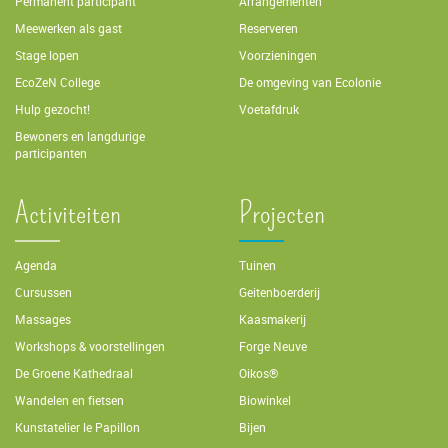
Permanent participant
Arrangementen
Meewerken als gast
Reserveren
Stage lopen
Voorzieningen
EcoZeN College
De omgeving van Ecolonie
Hulp gezocht!
Voetafdruk
Bewoners en langdurige
participanten
Activiteiten
Projecten
Agenda
Tuinen
Cursussen
Geitenboerderij
Massages
Kaasmakerij
Workshops & voorstellingen
Forge Neuve
De Groene Kathedraal
Oikos®
Wandelen en fietsen
Biowinkel
Kunstatelier le Papillon
Bijen