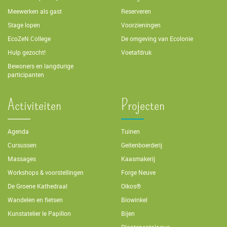
Meewerken als gast
Reserveren
Stage lopen
Voorzieningen
EcoZeN College
De omgeving van Ecolonie
Hulp gezocht!
Voetafdruk
Bewoners en langdurige
participanten
Activiteiten
Projecten
Agenda
Tuinen
Cursussen
Geitenboerderij
Massages
Kaasmakerij
Workshops & voorstellingen
Forge Neuve
De Groene Kathedraal
Oikos®
Wandelen en fietsen
Biowinkel
Kunstatelier le Papillon
Bijen