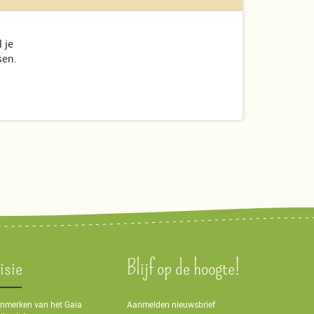
 je
sen.
isie
Blijf op de hoogte!
nmerken van het Gaia
Aanmelden nieuwsbrief