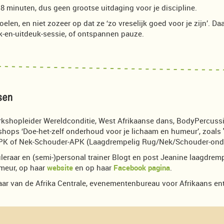
t 8 minuten, dus geen grootse uitdaging voor je discipline.
voelen, en niet zozeer op dat ze ‘zo vreselijk goed voor je zijn’. 
ek-en-uitdeuk-sessie, of ontspannen pauze.
sen
rkshopleider Wereldconditie, West Afrikaanse dans, BodyPercuss
shops ‘Doe-het-zelf onderhoud voor je lichaam en humeur’, zoals '
-APK of Nek-Schouder-APK (Laagdrempelig Rug/Nek/Schouder-ond
muleraar en (semi-)personal trainer Blogt en post Jeanine laagdrem
umeur, op haar
website
en op haar
Facebook pagina
.
naar van de Afrika Centrale, evenementenbureau voor Afrikaans e