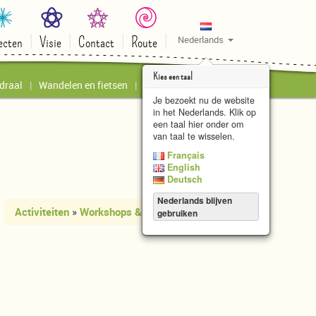
ecten
Visie
Contact
Route
Nederlands
Kies een taal
draal
Wandelen en fietsen
Kunstatelier le Papillon
Je bezoekt nu de website
in het Nederlands. Klik op
een taal hier onder om
van taal te wisselen.
Français
English
Deutsch
Nederlands blijven
Activiteiten
»
Workshops & voorstellingen
gebruiken