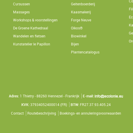
Co
Cursussen
Geitenboerderij
Fi
Massages
Kaasmakerij
Ec
Workshops & voorstellingen
Forge Neuve
Ka
De Groene Kathedraal
Oikos®
Ge
Wandelen en fietsen
Biowinkel
Or
Kunstatelier le Papillon
Bijen
Plantencatalogus
Adres:
1 Thietry - 88260 Hennezel - Frankrijk
E-mail:
KVK:
37934052400014 (FR)
BTW:
FR27.37.93.405.24
Contact
Routebeschrijving
Boekings- en annuleringsvoorwaarden