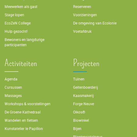
Meewerken als gast
Reserveren
Stage lopen
Voorzieningen
EcoZeN College
De omgeving van Ecolonie
Hulp gezocht!
Voetafdruk
Bewoners en langdurige
participanten
Activiteiten
Projecten
Agenda
Tuinen
Cursussen
Geitenboerderij
Massages
Kaasmakerij
Workshops & voorstellingen
Forge Neuve
De Groene Kathedraal
Oikos®
Wandelen en fietsen
Biowinkel
Kunstatelier le Papillon
Bijen
Plantencatalogus