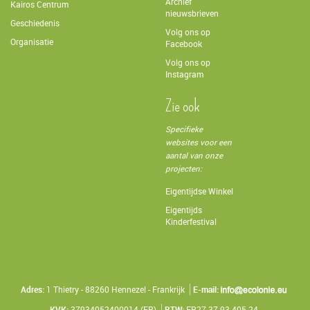
Archief
Kairos Centrum
nieuwsbrieven
Geschiedenis
Volg ons op
Organisatie
Facebook
Volg ons op
Instagram
Zie ook
Specifieke
websites voor een
aantal van onze
projecten:
Eigentijdse Winkel
Eigentijds
Kinderfestival
Adres:
1 Thietry - 88260 Hennezel - Frankrijk
E-mail:
KVK:
37934052400014 (FR)
BTW:
FR27.37.93.405.24