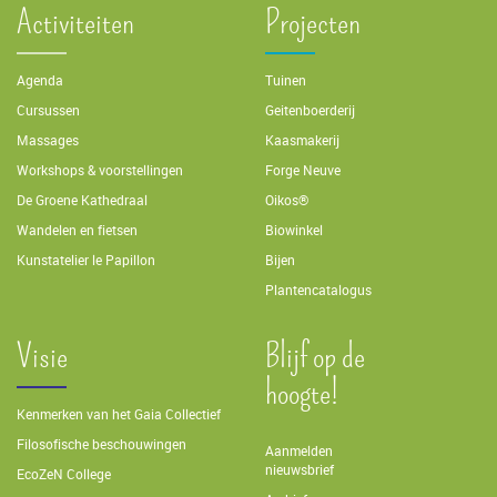
Activiteiten
Projecten
Agenda
Tuinen
Cursussen
Geitenboerderij
Massages
Kaasmakerij
Workshops & voorstellingen
Forge Neuve
De Groene Kathedraal
Oikos®
Wandelen en fietsen
Biowinkel
Kunstatelier le Papillon
Bijen
Plantencatalogus
Visie
Blijf op de
hoogte!
Kenmerken van het Gaia Collectief
Filosofische beschouwingen
Aanmelden
nieuwsbrief
EcoZeN College