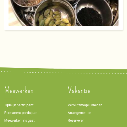
Meewerken
Vakantie
Tijdelijk participant
Verblijfsmogelijkheden
Permanent participant
Arrangementen
Meewerken als gast
Reserveren