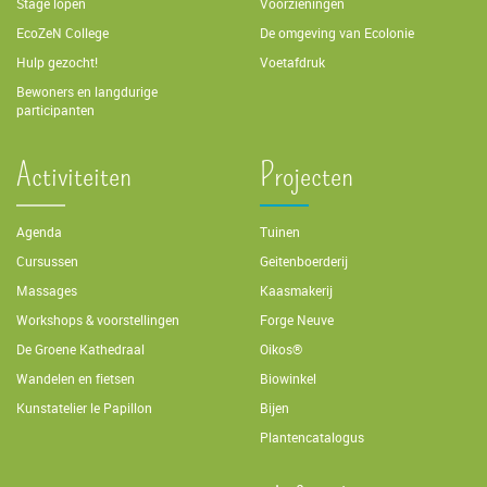
Stage lopen
Voorzieningen
EcoZeN College
De omgeving van Ecolonie
Hulp gezocht!
Voetafdruk
Bewoners en langdurige
participanten
Activiteiten
Projecten
Agenda
Tuinen
Cursussen
Geitenboerderij
Massages
Kaasmakerij
Workshops & voorstellingen
Forge Neuve
De Groene Kathedraal
Oikos®
Wandelen en fietsen
Biowinkel
Kunstatelier le Papillon
Bijen
Plantencatalogus