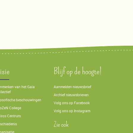
isie
Blijf op de hoogte!
nmerken van het Gaia
Aanmelden nieuwsbrief
llectief
Archief nieuwsbrieven
losofische beschouwingen
Volg ons op Facebook
oZeN College
Volg ons op Instagram
iros Centrum
Zie ook
schiedenis
ganisatie