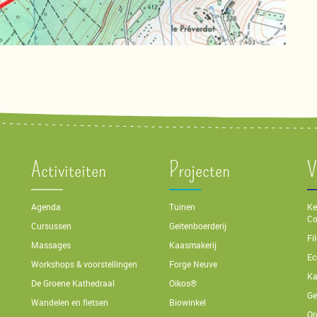
Activiteiten
Projecten
V
Agenda
Tuinen
Ke
Co
Cursussen
Geitenboerderij
Fi
Massages
Kaasmakerij
Ec
Workshops & voorstellingen
Forge Neuve
Ka
De Groene Kathedraal
Oikos®
Ge
Wandelen en fietsen
Biowinkel
Or