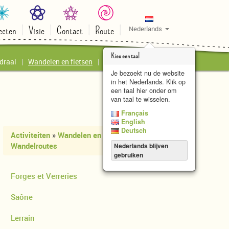
ecten
Visie
Contact
Route
Nederlands
Kies een taal
draal
Wandelen en fietsen
Kunstatelier le Papillon
Je bezoekt nu de website
in het Nederlands. Klik op
een taal hier onder om
van taal te wisselen.
Français
English
Deutsch
Activiteiten
»
Wandelen en fietsen
»
Wandelroutes
Nederlands blijven
gebruiken
Forges et Verreries
Saône
Lerrain