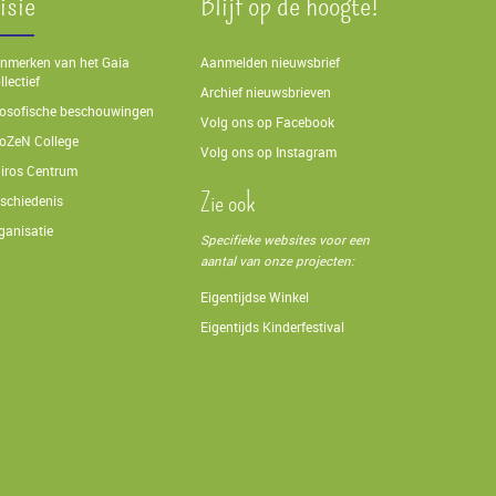
isie
Blijf op de hoogte!
nmerken van het Gaia
Aanmelden nieuwsbrief
llectief
Archief nieuwsbrieven
losofische beschouwingen
Volg ons op Facebook
oZeN College
Volg ons op Instagram
iros Centrum
Zie ook
schiedenis
ganisatie
Specifieke websites voor een
aantal van onze projecten:
Eigentijdse Winkel
Eigentijds Kinderfestival