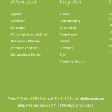
Activiteiten
Projecten
V
Agenda
Tuinen
Ke
Co
Cursussen
Geitenboerderij
Fi
Massages
Kaasmakerij
Ec
Workshops & voorstellingen
Forge Neuve
Ka
De Groene Kathedraal
Oikos®
Ge
Wandelen en fietsen
Biowinkel
Or
Kunstatelier le Papillon
Bijen
Plantencatalogus
Adres:
1 Thietry - 88260 Hennezel - Frankrijk
E-mail:
KVK:
37934052400014 (FR)
BTW:
FR27.37.93.405.24