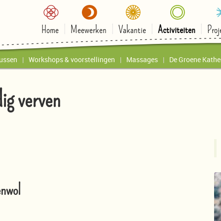
Home
Meewerken
Vakantie
Activiteiten
Proj
ussen
Workshops & voorstellingen
Massages
De Groene Kathe
ig verven
enwol