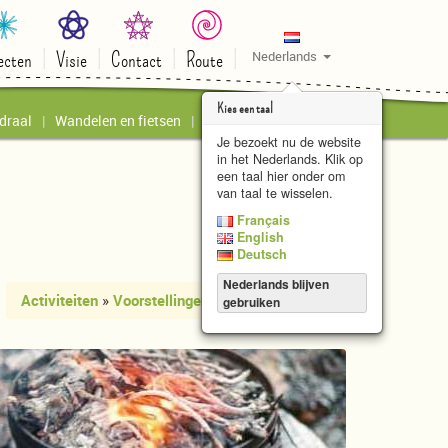
ecten
Visie
Contact
Route
Nederlands
Kies een taal
draal
Wandelen en fietsen
Kunstatelier le Papillon
Je bezoekt nu de website
in het Nederlands. Klik op
een taal hier onder om
van taal te wisselen.
Français
English
Deutsch
Nederlands blijven
Activiteiten
»
Voorstellingen
gebruiken