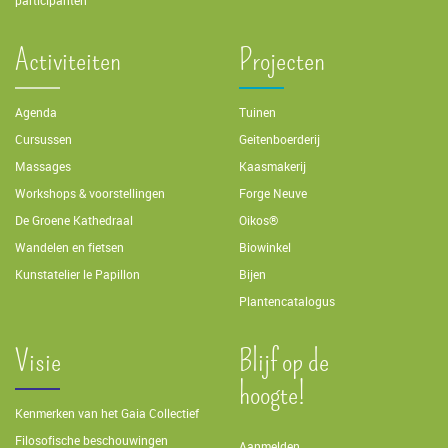
participanten
Activiteiten
Projecten
Agenda
Tuinen
Cursussen
Geitenboerderij
Massages
Kaasmakerij
Workshops & voorstellingen
Forge Neuve
De Groene Kathedraal
Oikos®
Wandelen en fietsen
Biowinkel
Kunstatelier le Papillon
Bijen
Plantencatalogus
Visie
Blijf op de
hoogte!
Kenmerken van het Gaia Collectief
Filosofische beschouwingen
Aanmelden