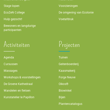
Stage lopen
Voorzieningen
EcoZeN College
De omgeving van Ecolonie
Hulp gezocht!
Voetafdruk
Bewoners en langdurige
participanten
Activiteiten
Projecten
Agenda
Tuinen
Cursussen
Geitenboerderij
Massages
Kaasmakerij
Workshops & voorstellingen
Forge Neuve
De Groene Kathedraal
Oikos®
Wandelen en fietsen
Biowinkel
Kunstatelier le Papillon
Bijen
Plantencatalogus