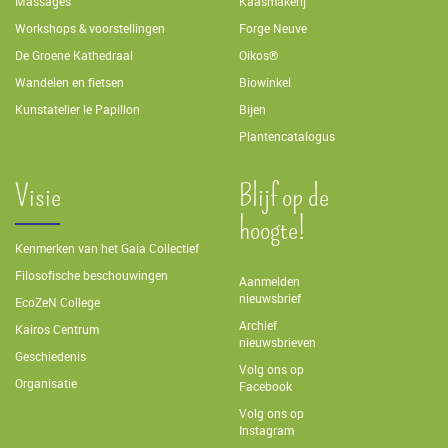
Massages
Kaasmakerij
Workshops & voorstellingen
Forge Neuve
De Groene Kathedraal
Oikos®
Wandelen en fietsen
Biowinkel
Kunstatelier le Papillon
Bijen
Plantencatalogus
Visie
Blijf op de
hoogte!
Kenmerken van het Gaia Collectief
Filosofische beschouwingen
Aanmelden
nieuwsbrief
EcoZeN College
Archief
Kairos Centrum
nieuwsbrieven
Geschiedenis
Volg ons op
Organisatie
Facebook
Volg ons op
Instagram