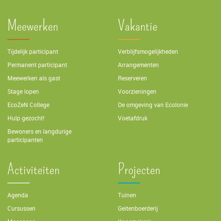
Meewerken
Vakantie
Tijdelijk participant
Verblijfsmogelijkheden
Permanent participant
Arrangementen
Meewerken als gast
Reserveren
Stage lopen
Voorzieningen
EcoZeN College
De omgeving van Ecolonie
Hulp gezocht!
Voetafdruk
Bewoners en langdurige
participanten
Activiteiten
Projecten
Agenda
Tuinen
Cursussen
Geitenboerderij