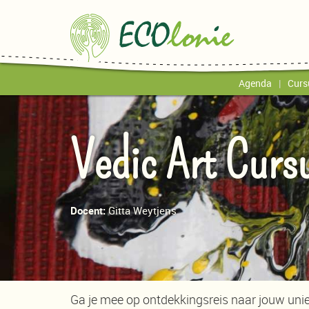
Agenda
Curs
Vedic Art Curs
Docent:
Gitta Weytjens
Ga je mee op ontdekkingsreis naar jouw unie