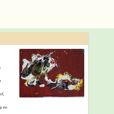
p
r
rf,
op en