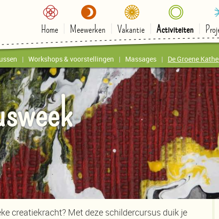
Home
Meewerken
Vakantie
Activiteiten
Proj
ussen
Workshops & voorstellingen
Massages
De Groene Kathe
usweek
ke creatiekracht? Met deze schildercursus duik je