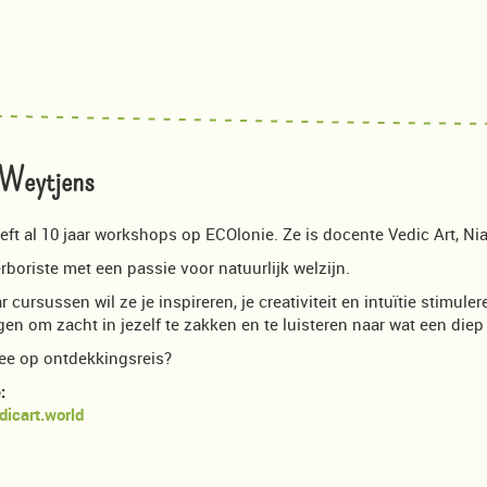
 Weytjens
eeft al 10 jaar workshops op ECOlonie. Ze is docente Vedic Art, N
erboriste met een passie voor natuurlijk welzijn.
 cursussen wil ze je inspireren, je creativiteit en intuïtie stimuler
gen om zacht in jezelf te zakken en te luisteren naar wat een di
ee op ontdekkingsreis?
:
icart.world