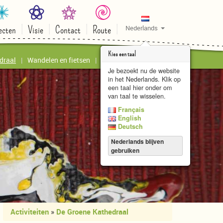
ecten
Visie
Contact
Route
Nederlands
Kies een taal
draal
Wandelen en fietsen
Kunstatelier le Papillon
Je bezoekt nu de website
in het Nederlands. Klik op
een taal hier onder om
van taal te wisselen.
Français
English
Deutsch
Nederlands blijven
gebruiken
Activiteiten
»
De Groene Kathedraal