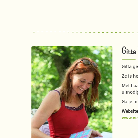
Gitta
Gitta g
Ze is h
Met haar
uitnodi
Ga je m
Website
www.ved