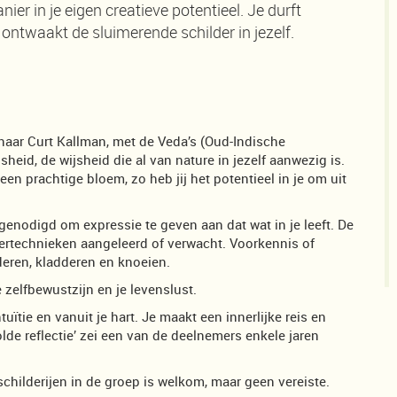
er in je eigen creatieve potentieel. Je durft
ontwaakt de sluimerende schilder in jezelf.
aar Curt Kallman, met de Veda’s (Oud-Indische
sheid, de wijsheid die al van nature in jezelf aanwezig is.
en prachtige bloem, zo heb jij het potentieel in je om uit
itgenodigd om expressie te geven aan dat wat in je leeft. De
dertechnieken aangeleerd of verwacht. Voorkennis of
ederen, kladderen en knoeien.
je zelfbewustzijn en je levenslust.
tuïtie en vanuit je hart. Je maakt een innerlijke reis en
olde reflectie’ zei een van de deelnemers enkele jaren
 schilderijen in de groep is welkom, maar geen vereiste.