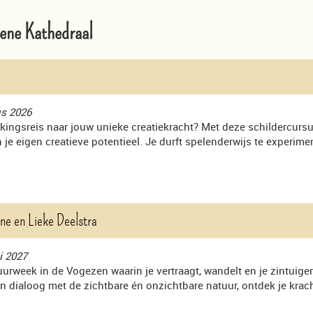
oene Kathedraal
us 2026
kingsreis naar jouw unieke creatiekracht? Met deze schildercursu
 je eigen creatieve potentieel. Je durft spelenderwijs te experi
ne en Lieke Deelstra
i 2027
uurweek in de Vogezen waarin je vertraagt, wandelt en je zintui
 in dialoog met de zichtbare én onzichtbare natuur, ontdek je kra