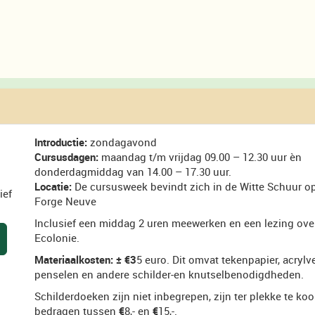
Introductie:
zondagavond
Cursusdagen:
maandag t/m vrijdag 09.00 – 12.30 uur èn
donderdagmiddag van 14.00 – 17.30 uur.
Locatie:
De cursusweek bevindt zich in de Witte Schuur o
ief
Forge Neuve
Inclusief een middag 2 uren meewerken en een lezing ove
Ecolonie.
Materiaalkosten:
±
€3
5 euro. Dit omvat tekenpapier, acrylve
penselen en andere schilder-en knutselbenodigdheden.
Schilderdoeken zijn niet inbegrepen, zijn ter plekke te ko
bedragen tussen
€
8,- en
€
15,-.