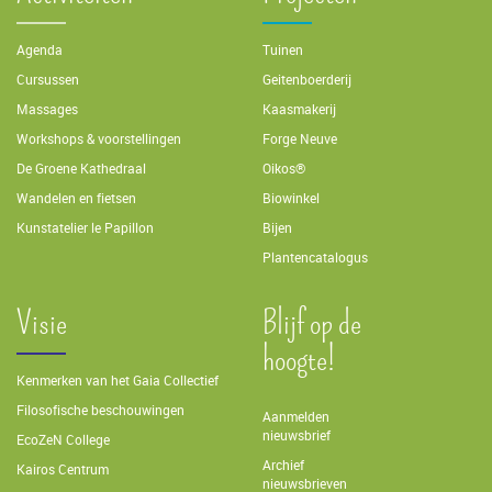
Agenda
Tuinen
Cursussen
Geitenboerderij
Massages
Kaasmakerij
Workshops & voorstellingen
Forge Neuve
De Groene Kathedraal
Oikos®
Wandelen en fietsen
Biowinkel
Kunstatelier le Papillon
Bijen
Plantencatalogus
Visie
Blijf op de
hoogte!
Kenmerken van het Gaia Collectief
Filosofische beschouwingen
Aanmelden
nieuwsbrief
EcoZeN College
Archief
Kairos Centrum
nieuwsbrieven