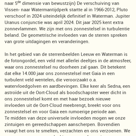
de
naar 5
dimensie van bewustzijn) De verschuiving van
Vissen- naar Watermantijdperk startte al in 1966-2012, Pluto
verschoof in 2024 uiteindelijk definitief in Waterman. Jupiter
Uranus conjunctie was april 2024. Dit jaar 2025 kent extra
zonnevlammen. We zijn met ons zonnestelsel in turbulentie
beland. De geometrische invloeden van de sterren spreken
van grote uitdagingen en veranderingen.
In het gebied van de sterrenbeelden Leeuw en Waterman is
de fotongordel, een veld met allerlei deeltjes in de atmosfeer,
waar ons zonnestelsel nu doorheen zal gaan. Dit betekent
dat elke 14.000 jaar ons zonnestelsel met Gaia in een
turbulent veld wentelen, die veroorzaakt o.a.
watervloedgolven en aardbevingen. Elke keer als Sedna, een
astroïde uit de Oort-Cloud als boodschapster weer dicht in
ons zonnestelsel komt en met haar bezoek nieuwe
invloeden uit de Oort-Cloud meebrengt, breekt voor ons
zonnestelsel en voor Gaia een rumoerige periode aan.
Te midden van deze universele invloeden mogen we onze
zintuigen en gereedschappen aanscherpen. Bovendien
vraagt het ons te smelten, verzachten en ons verzoenen. We