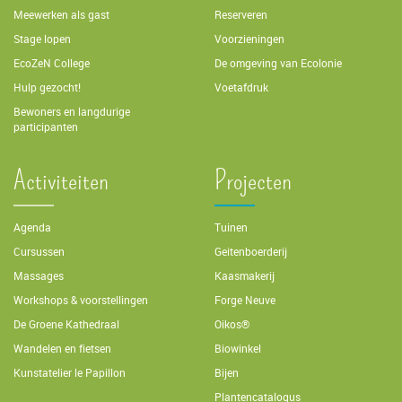
Meewerken als gast
Reserveren
Stage lopen
Voorzieningen
EcoZeN College
De omgeving van Ecolonie
Hulp gezocht!
Voetafdruk
Bewoners en langdurige
participanten
Activiteiten
Projecten
Agenda
Tuinen
Cursussen
Geitenboerderij
Massages
Kaasmakerij
Workshops & voorstellingen
Forge Neuve
De Groene Kathedraal
Oikos®
Wandelen en fietsen
Biowinkel
Kunstatelier le Papillon
Bijen
Plantencatalogus