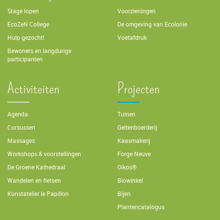
Stage lopen
Voorzieningen
EcoZeN College
De omgeving van Ecolonie
Hulp gezocht!
Voetafdruk
Bewoners en langdurige
participanten
Activiteiten
Projecten
Agenda
Tuinen
Cursussen
Geitenboerderij
Massages
Kaasmakerij
Workshops & voorstellingen
Forge Neuve
De Groene Kathedraal
Oikos®
Wandelen en fietsen
Biowinkel
Kunstatelier le Papillon
Bijen
Plantencatalogus