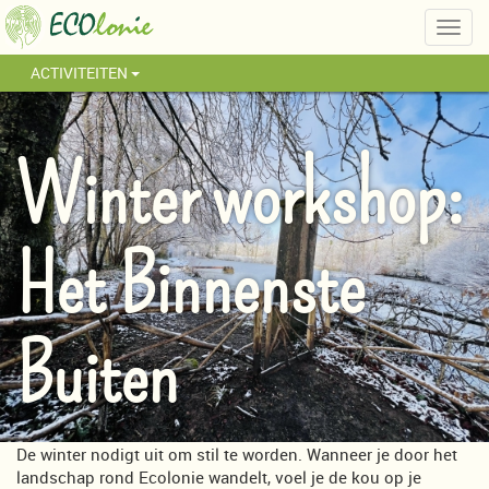
Togg
navig
ACTIVITEITEN
Winter workshop:
Het Binnenste
Buiten
De winter nodigt uit om stil te worden. Wanneer je door het
landschap rond Ecolonie wandelt, voel je de kou op je