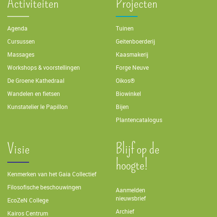
Activiteiten
Projecten
Agenda
Tuinen
Cursussen
Geitenboerderij
Massages
Kaasmakerij
Workshops & voorstellingen
Forge Neuve
De Groene Kathedraal
Oikos®
Wandelen en fietsen
Biowinkel
Kunstatelier le Papillon
Bijen
Plantencatalogus
Visie
Blijf op de
hoogte!
Kenmerken van het Gaia Collectief
Filosofische beschouwingen
Aanmelden
nieuwsbrief
EcoZeN College
Archief
Kairos Centrum