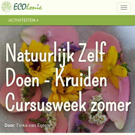
Togg
navig
ACTIVITEITEN
Natuurlijk Zelf
Doen - Kruiden
Cursusweek zomer
Door:
Tinka van Egten