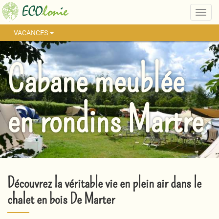
Togg
navig
VACANCES
Cabane meublée
en rondins Martre
Découvrez la véritable vie en plein air dans le
chalet en bois De Marter