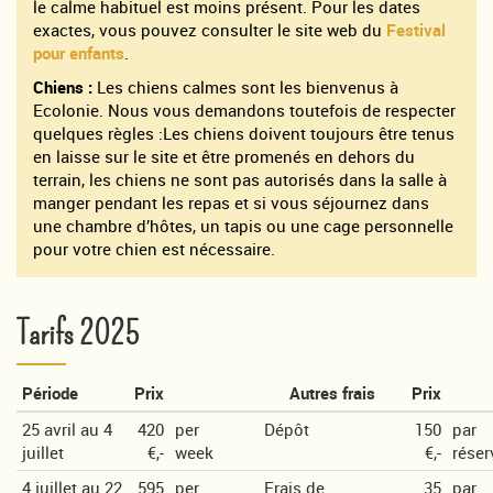
le calme habituel est moins présent. Pour les dates
exactes, vous pouvez consulter le site web du
Festival
pour enfants
.
Chiens :
Les chiens calmes sont les bienvenus à
Ecolonie. Nous vous demandons toutefois de respecter
quelques règles :Les chiens doivent toujours être tenus
en laisse sur le site et être promenés en dehors du
terrain, les chiens ne sont pas autorisés dans la salle à
manger pendant les repas et si vous séjournez dans
une chambre d’hôtes, un tapis ou une cage personnelle
pour votre chien est nécessaire.
Tarifs 2025
Période
Prix
Autres frais
Prix
25 avril au 4
420
per
Dépôt
150
par
juillet
€,-
week
€,-
réser
4 juillet au 22
595
per
Frais de
35
par