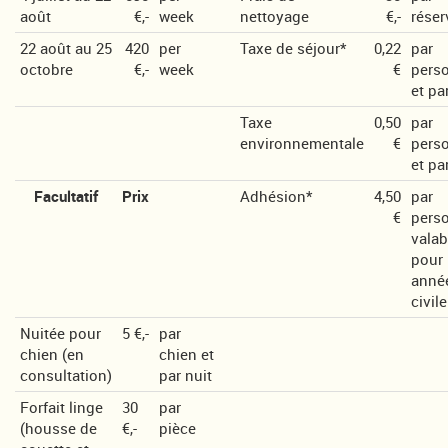
août
€,-
week
nettoyage
€,-
réser
22 août au 25
420
per
Taxe de séjour*
0,22
par
octobre
€,-
week
€
pers
et pa
Taxe
0,50
par
environnementale
€
pers
et pa
Facultatif
Prix
Adhésion*
4,50
par
€
pers
valab
pour
anné
civile
Nuitée pour
5 €,-
par
chien (en
chien et
consultation)
par nuit
Forfait linge
30
par
(housse de
€,-
pièce