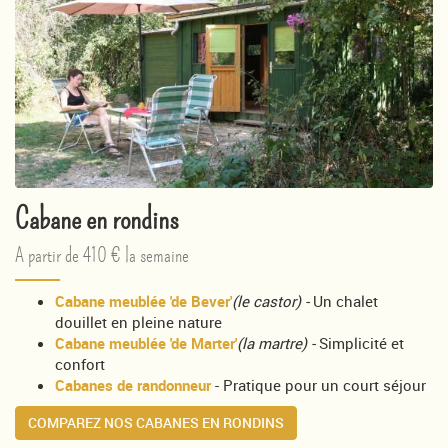
Cabane en rondins
A partir de 410 € la semaine
Cabane meublée 'de Bever'
(le castor) -
Un chalet
douillet en pleine nature
Cabane meublée 'de Marter'
(la martre) -
Simplicité et
confort
Cabanes de randonneur
- Pratique pour un court séjour
COMPAREZ NOS CABANES EN RONDINS