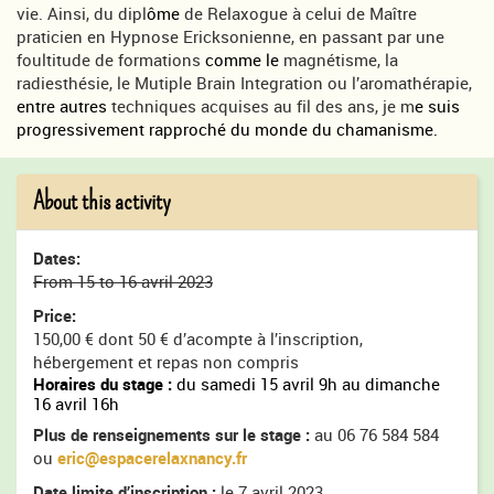
vie. Ainsi, du dipl
ôme
de Relaxogue à celui de Maître
praticien en Hypnose Ericksonienne, en passant par une
foultitude de formations
comme le
magnétisme, la
radiesthésie, le Mutiple Brain Integration ou l’aromathérapie,
entre autres
techniques acquises au fil des ans, je m
e suis
progressivement rapproché du monde du chamanisme.
About this activity
Dates:
From 15 to 16 avril 2023
Price:
150,00 € dont 50 € d’acompte à l’inscription,
hébergement et repas non compris
Horaires du stage :
du samedi 15 avril 9h au dimanche
16 avril 16h
Plus de renseignements sur le stage :
au 06 76 584 584
ou
eric@espacerelaxnancy.fr
Date limite d’inscription :
le 7 avril 2023